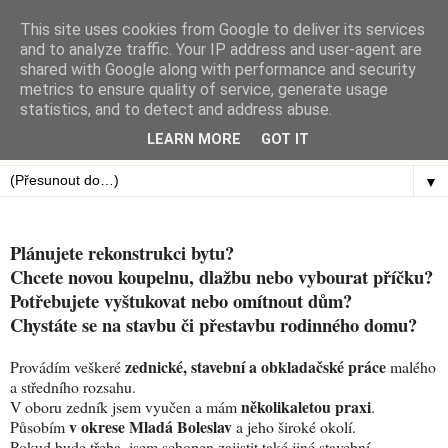
This site uses cookies from Google to deliver its services
and to analyze traffic. Your IP address and user-agent are
shared with Google along with performance and security
metrics to ensure quality of service, generate usage
statistics, and to detect and address abuse.
LEARN MORE
GOT IT
▼
Plánujete rekonstrukci bytu?
Chcete novou koupelnu, dlažbu nebo vybourat příčku?
Potřebujete vyštukovat nebo omítnout dům?
Chystáte se na stavbu či přestavbu rodinného domu?
zednické, stavební a obkladačské práce
Provádím veškeré
malého
a středního rozsahu.
několikaletou praxi
V oboru zedník jsem vyučen a mám
.
v okrese Mladá Boleslav
Působím
a jeho široké okolí.
Pokud bude třeba, jsem schopen zajistit také jiné stavební